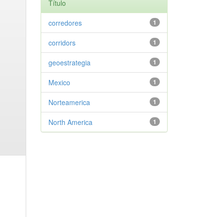
Título
corredores
1
corridors
1
geoestrategia
1
Mexico
1
Norteamerica
1
North America
1