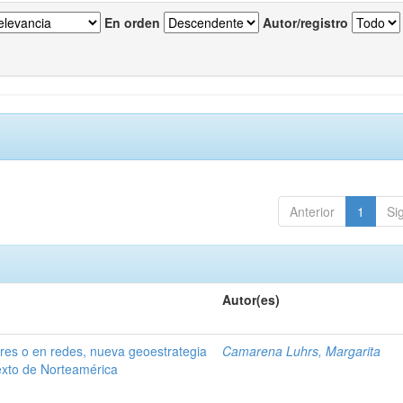
En orden
Autor/registro
Anterior
1
Si
Autor(es)
ares o en redes, nueva geoestrategia
Camarena Luhrs, Margarita
exto de Norteamérica