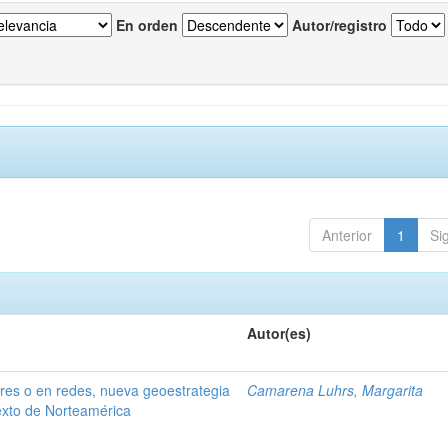
En orden
Autor/registro
Anterior
1
Si
Autor(es)
ares o en redes, nueva geoestrategia
Camarena Luhrs, Margarita
exto de Norteamérica