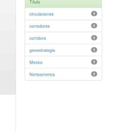
Título
circulaciones
1
corredores
1
corridors
1
geoestrategia
1
Mexico
1
Norteamerica
1