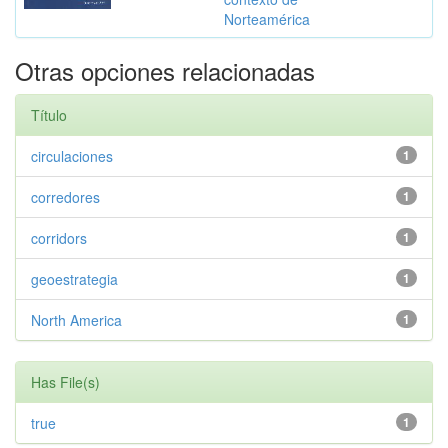
Norteamérica
Otras opciones relacionadas
Título
circulaciones
1
corredores
1
corridors
1
geoestrategia
1
North America
1
Has File(s)
true
1