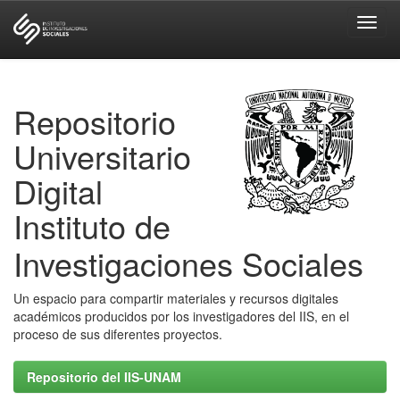
Skip
navigation
Repositorio
Universitario
Digital
Instituto de
Investigaciones Sociales
Un espacio para compartir materiales y recursos digitales
académicos producidos por los investigadores del IIS, en el
proceso de sus diferentes proyectos.
Repositorio del IIS-UNAM