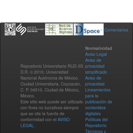
Comentarios
Normatividad
Aviso Legal
Aviso de
Repositorio Universitario RUD-IIS
privacidad
D.R. © 2010. Universidad
simplificado
Nacional Autónoma de México.
Aviso de
Ciudad Universitaria, Coyoacán,
privacidad
C. P. 04510, Ciudad de México,
Lineamientos
México.
para la
Este sitio web puede ser utilizado
publicación de
con fines no lucrativos siempre
contenidos
que se cite la fuente de
digitales
conformidad con el
AVISO
Políticas del
LEGAL
.
Repositorio
Términos y