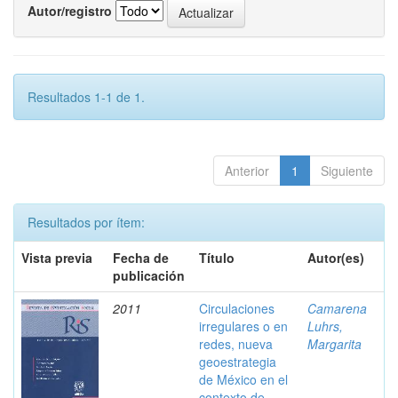
Autor/registro
Resultados 1-1 de 1.
Anterior
1
Siguiente
Resultados por ítem:
Vista previa
Fecha de
Título
Autor(es)
publicación
2011
Circulaciones
Camarena
irregulares o en
Luhrs,
redes, nueva
Margarita
geoestrategia
de México en el
contexto de