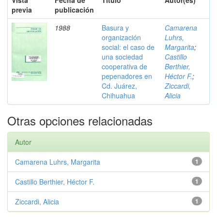
Vista
Fecha de
Título
Autor(es)
previa
publicación
1988
Basura y
Camarena
organización
Luhrs,
social: el caso de
Margarita
;
una sociedad
Castillo
cooperativa de
Berthier,
pepenadores en
Héctor F.
;
Cd. Juárez,
Ziccardi,
Chihuahua
Alicia
Otras opciones relacionadas
Autor
Camarena Luhrs, Margarita
1
Castillo Berthier, Héctor F.
1
Ziccardi, Alicia
1