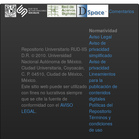
Comentarios
Normatividad
Aviso Legal
Aviso de
Repositorio Universitario RUD-IIS
privacidad
D.R. © 2010. Universidad
simplificado
Nacional Autónoma de México.
Aviso de
Ciudad Universitaria, Coyoacán,
privacidad
C. P. 04510, Ciudad de México,
Lineamientos
México.
para la
Este sitio web puede ser utilizado
publicación de
con fines no lucrativos siempre
contenidos
que se cite la fuente de
digitales
conformidad con el
AVISO
Políticas del
LEGAL
.
Repositorio
Términos y
condiciones
de uso