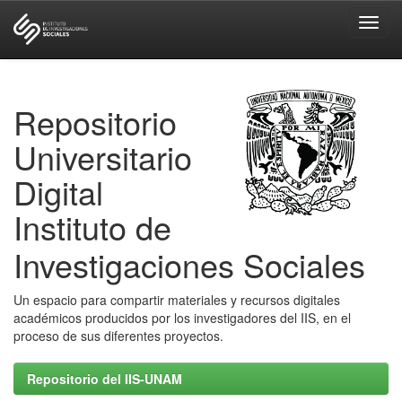
Skip
navigation
Repositorio
Universitario
Digital
Instituto de
Investigaciones Sociales
Un espacio para compartir materiales y recursos digitales
académicos producidos por los investigadores del IIS, en el
proceso de sus diferentes proyectos.
Repositorio del IIS-UNAM