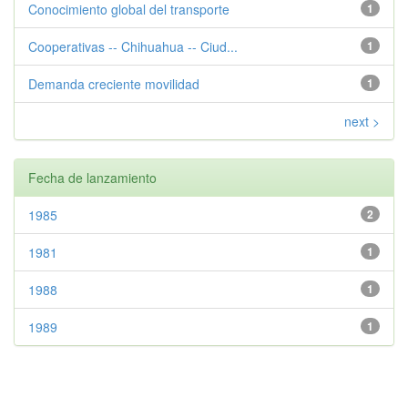
Conocimiento global del transporte
1
Cooperativas -- Chihuahua -- Ciud...
1
Demanda creciente movilidad
1
next >
Fecha de lanzamiento
1985
2
1981
1
1988
1
1989
1