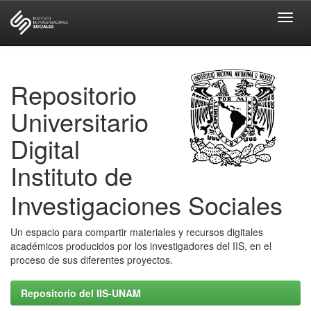
Skip
navigation
Repositorio
Universitario
Digital
Instituto de
Investigaciones Sociales
Un espacio para compartir materiales y recursos digitales
académicos producidos por los investigadores del IIS, en el
proceso de sus diferentes proyectos.
Repositorio del IIS-UNAM