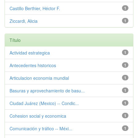
Castillo Berthier, Héctor F.
1
Ziccardi, Alicia
1
Título
Actividad estrategica
1
Antecedentes historicos
1
Articulacion economia mundial
1
Basuras y aprovechamiento de basu...
1
Ciudad Juárez (Mexico) -- Condic...
1
Cohesion social y economica
1
Comunicación y tráfico -- Méxi...
1