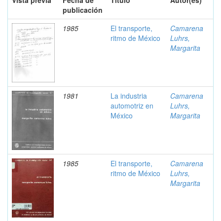
Vista previa
Fecha de
Título
Autor(es)
publicación
1985
El transporte,
Camarena
ritmo de México
Luhrs,
Margarita
1981
La industria
Camarena
automotriz en
Luhrs,
México
Margarita
1985
El transporte,
Camarena
ritmo de México
Luhrs,
Margarita