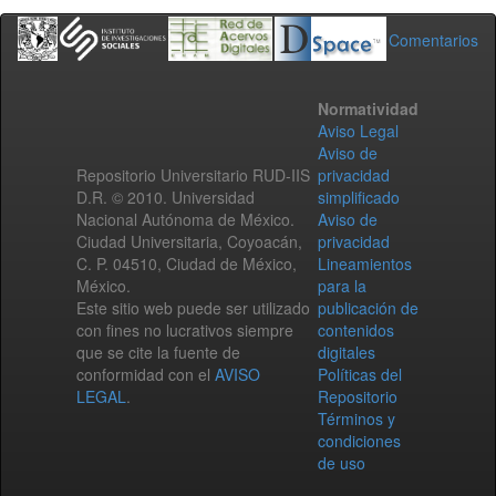
Comentarios
Normatividad
Aviso Legal
Aviso de
Repositorio Universitario RUD-IIS
privacidad
D.R. © 2010. Universidad
simplificado
Nacional Autónoma de México.
Aviso de
Ciudad Universitaria, Coyoacán,
privacidad
C. P. 04510, Ciudad de México,
Lineamientos
México.
para la
Este sitio web puede ser utilizado
publicación de
con fines no lucrativos siempre
contenidos
que se cite la fuente de
digitales
conformidad con el
AVISO
Políticas del
LEGAL
.
Repositorio
Términos y
condiciones
de uso