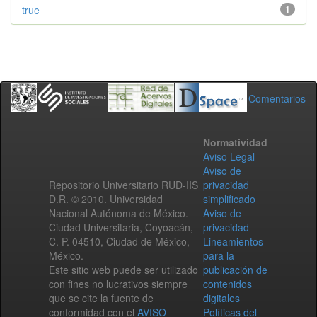
true
1
Comentarios
Normatividad
Aviso Legal
Aviso de
Repositorio Universitario RUD-IIS
privacidad
D.R. © 2010. Universidad
simplificado
Nacional Autónoma de México.
Aviso de
Ciudad Universitaria, Coyoacán,
privacidad
C. P. 04510, Ciudad de México,
Lineamientos
México.
para la
Este sitio web puede ser utilizado
publicación de
con fines no lucrativos siempre
contenidos
que se cite la fuente de
digitales
conformidad con el
AVISO
Políticas del