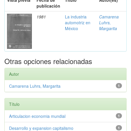
Vista previa
Fecha de
Título
Autor(es)
publicación
1981
La industria
Camarena
automotriz en
Luhrs,
México
Margarita
Otras opciones relacionadas
Autor
Camarena Luhrs, Margarita
1
Título
Articulacion economia mundial
1
Desarrollo y expansion capitalismo
1