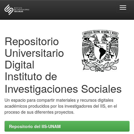
Skip
navigation
Repositorio
Universitario
Digital
Instituto de
Investigaciones Sociales
Un espacio para compartir materiales y recursos digitales
académicos producidos por los investigadores del IIS, en el
proceso de sus diferentes proyectos.
Repositorio del IIS-UNAM