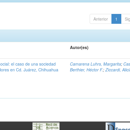
Anterior
1
Si
Autor(es)
ocial: el caso de una sociedad
Camarena Luhrs, Margarita
;
Cas
dores en Cd. Juárez, Chihuahua
Berthier, Héctor F.
;
Ziccardi, Alic