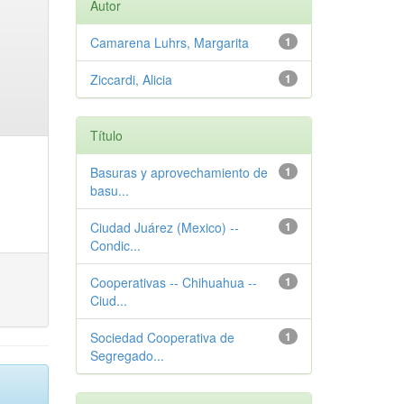
Autor
Camarena Luhrs, Margarita
1
Ziccardi, Alicia
1
Título
Basuras y aprovechamiento de
1
basu...
Ciudad Juárez (Mexico) --
1
Condic...
Cooperativas -- Chihuahua --
1
Ciud...
Sociedad Cooperativa de
1
Segregado...