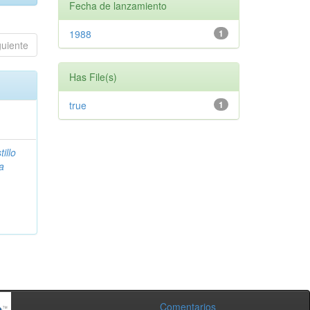
Fecha de lanzamiento
1988
1
guiente
Has File(s)
true
1
tillo
ia
Comentarios