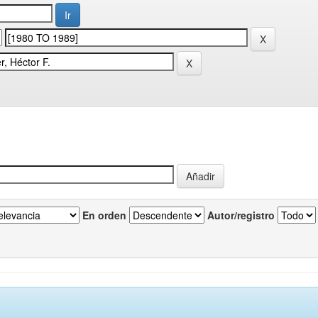
En orden
Autor/registro