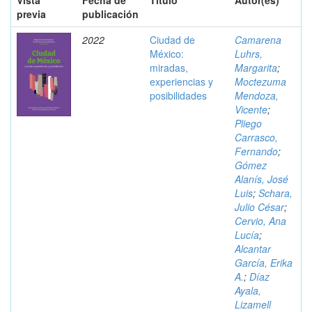
Vista
Fecha de
Título
Autor(es)
previa
publicación
2022
Ciudad de
Camarena
México:
Luhrs,
miradas,
Margarita
;
experiencias y
Moctezuma
posibilidades
Mendoza,
Vicente
;
Pliego
Carrasco,
Fernando
;
Gómez
Alanís, José
Luis
;
Schara,
Julio César
;
Cervio, Ana
Lucía
;
Alcantar
García, Erika
A.
;
Díaz
Ayala,
Lizamell