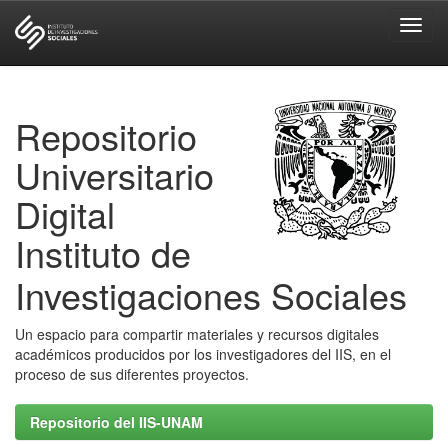
Skip
navigation
Repositorio
Universitario
Digital
Instituto de
Investigaciones Sociales
Un espacio para compartir materiales y recursos digitales
académicos producidos por los investigadores del IIS, en el
proceso de sus diferentes proyectos.
Repositorio del IIS-UNAM