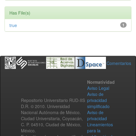
Has File(s)
true
1
Comentarios
Normatividad
Aviso Legal
Aviso de
Repositorio Universitario RUD-IIS
privacidad
D.R. © 2010. Universidad
simplificado
Nacional Autónoma de México.
Aviso de
Ciudad Universitaria, Coyoacán,
privacidad
C. P. 04510, Ciudad de México,
Lineamientos
México.
para la