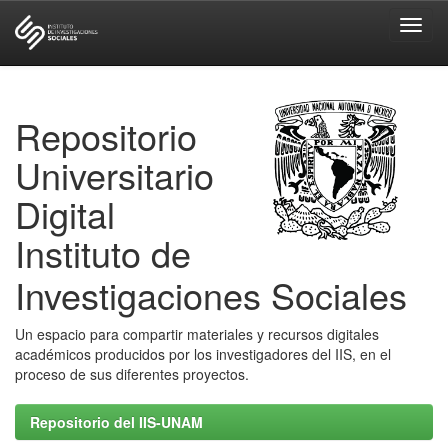
Skip
navigation
Repositorio
Universitario
Digital
Instituto de
Investigaciones Sociales
Un espacio para compartir materiales y recursos digitales
académicos producidos por los investigadores del IIS, en el
proceso de sus diferentes proyectos.
Repositorio del IIS-UNAM