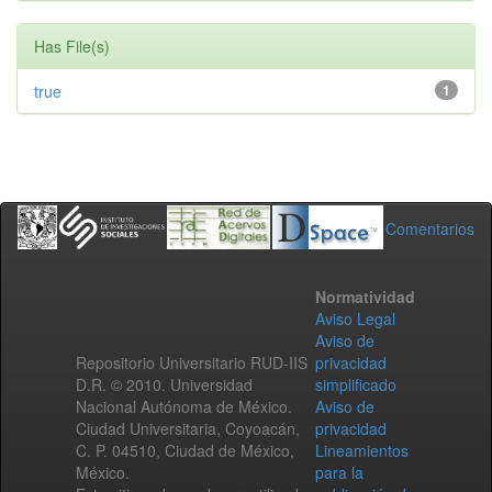
Has File(s)
true
1
Comentarios
Normatividad
Aviso Legal
Aviso de
Repositorio Universitario RUD-IIS
privacidad
D.R. © 2010. Universidad
simplificado
Nacional Autónoma de México.
Aviso de
Ciudad Universitaria, Coyoacán,
privacidad
C. P. 04510, Ciudad de México,
Lineamientos
México.
para la