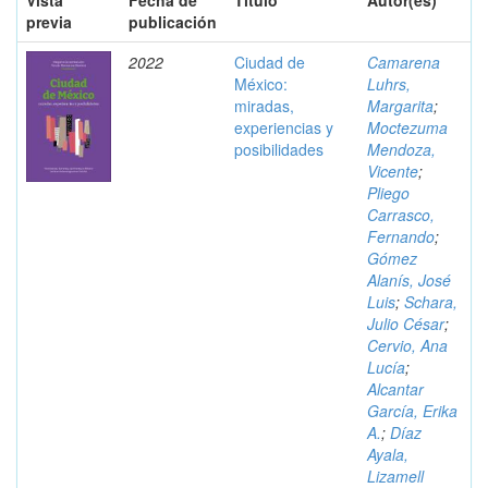
Vista
Fecha de
Título
Autor(es)
previa
publicación
2022
Ciudad de
Camarena
México:
Luhrs,
miradas,
Margarita
;
experiencias y
Moctezuma
posibilidades
Mendoza,
Vicente
;
Pliego
Carrasco,
Fernando
;
Gómez
Alanís, José
Luis
;
Schara,
Julio César
;
Cervio, Ana
Lucía
;
Alcantar
García, Erika
A.
;
Díaz
Ayala,
Lizamell