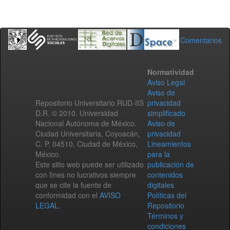
Comentarios
Normatividad
Aviso Legal
Aviso de
Repositorio Universitario RUD-IIS
privacidad
D.R. © 2010. Universidad
simplificado
Nacional Autónoma de México.
Aviso de
Ciudad Universitaria, Coyoacán,
privacidad
C. P. 04510, Ciudad de México,
Lineamientos
México.
para la
Este sitio web puede ser utilizado
publicación de
con fines no lucrativos siempre
contenidos
que se cite la fuente de
digitales
conformidad con el
AVISO
Políticas del
LEGAL
.
Repositorio
Términos y
condiciones