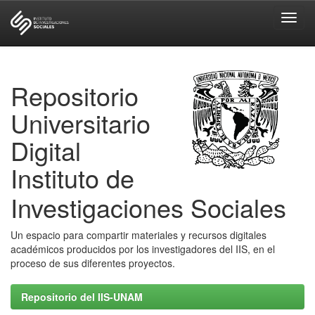
Skip
navigation
Repositorio
Universitario
Digital
Instituto de
Investigaciones Sociales
Un espacio para compartir materiales y recursos digitales
académicos producidos por los investigadores del IIS, en el
proceso de sus diferentes proyectos.
Repositorio del IIS-UNAM