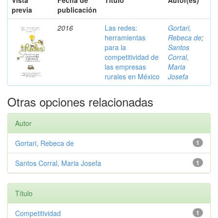
Vista
Fecha de
Título
Autor(es)
previa
publicación
2016
Las redes:
Gortari,
herramientas
Rebeca de
;
para la
Santos
competitividad de
Corral,
las empresas
Maria
rurales en México
Josefa
Otras opciones relacionadas
Autor
Gortari, Rebeca de
1
Santos Corral, Maria Josefa
1
Título
Competitividad
1