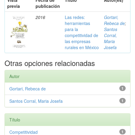
Vista
Fecha de
Título
Autor(es)
previa
publicación
2016
Las redes:
Gortari,
herramientas
Rebeca de
;
para la
Santos
competitividad de
Corral,
las empresas
Maria
rurales en México
Josefa
Otras opciones relacionadas
Autor
Gortari, Rebeca de
1
Santos Corral, Maria Josefa
1
Título
Competitividad
1