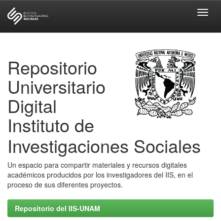
Skip
navigation
Repositorio
Universitario
Digital
Instituto de
Investigaciones Sociales
Un espacio para compartir materiales y recursos digitales
académicos producidos por los investigadores del IIS, en el
proceso de sus diferentes proyectos.
Repositorio del IIS-UNAM