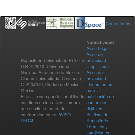
Comentarios
Normatividad
Aviso Legal
Aviso de
Repositorio Universitario RUD-IIS
privacidad
D.R. © 2010. Universidad
simplificado
Nacional Autónoma de México.
Aviso de
Ciudad Universitaria, Coyoacán,
privacidad
C. P. 04510, Ciudad de México,
Lineamientos
México.
para la
Este sitio web puede ser utilizado
publicación de
con fines no lucrativos siempre
contenidos
que se cite la fuente de
digitales
conformidad con el
AVISO
Políticas del
LEGAL
.
Repositorio
Términos y
condiciones