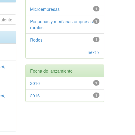
Microempresas
1
guiente
Pequenas y medianas empresas
1
rurales
Redes
1
next >
al,
Fecha de lanzamiento
2010
1
al,
2016
1