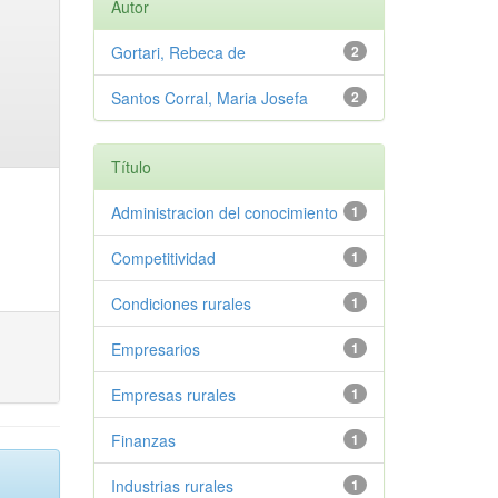
Autor
Gortari, Rebeca de
2
Santos Corral, Maria Josefa
2
Título
Administracion del conocimiento
1
Competitividad
1
Condiciones rurales
1
Empresarios
1
Empresas rurales
1
Finanzas
1
Industrias rurales
1