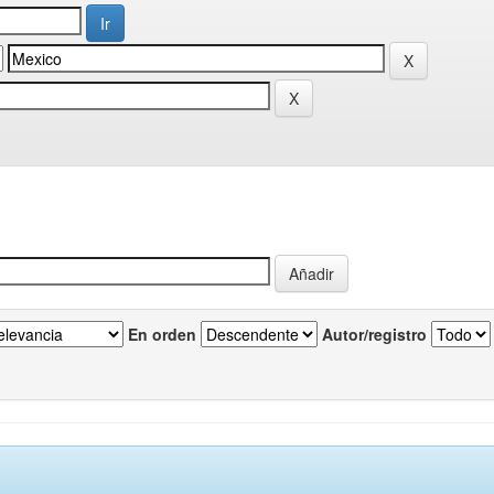
En orden
Autor/registro