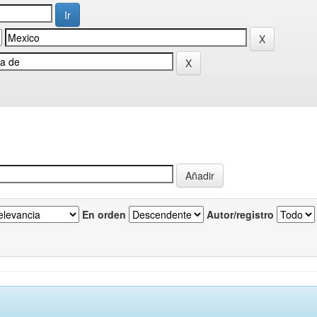
En orden
Autor/registro