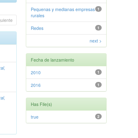
Pequenas y medianas empresas
1
rurales
guiente
Redes
1
next >
Fecha de lanzamiento
al,
2010
1
2016
1
al,
Has File(s)
true
2