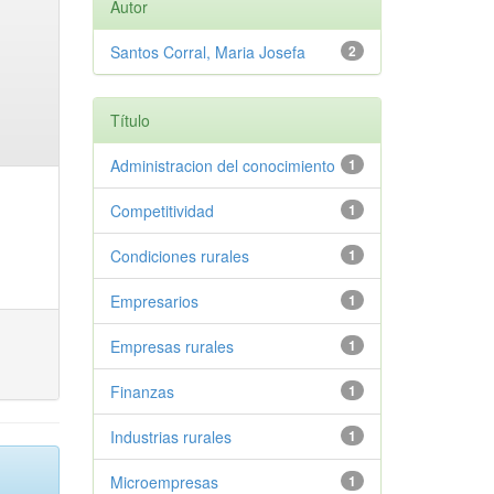
Autor
Santos Corral, Maria Josefa
2
Título
Administracion del conocimiento
1
Competitividad
1
Condiciones rurales
1
Empresarios
1
Empresas rurales
1
Finanzas
1
Industrias rurales
1
Microempresas
1