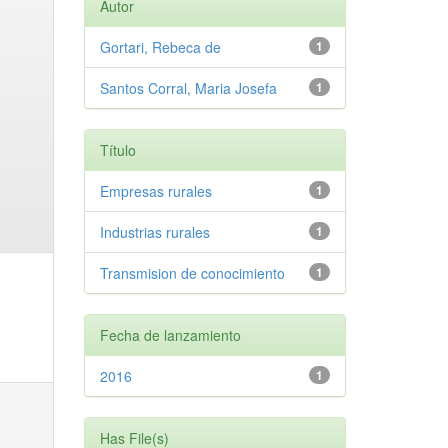
Autor
Gortari, Rebeca de
1
Santos Corral, Maria Josefa
1
Título
Empresas rurales
1
Industrias rurales
1
Transmision de conocimiento
1
Fecha de lanzamiento
2016
1
Has File(s)