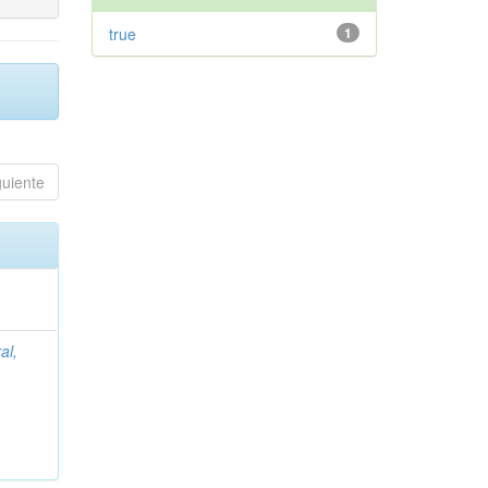
true
1
guiente
al,