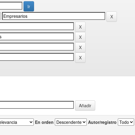
En orden
Autor/registro