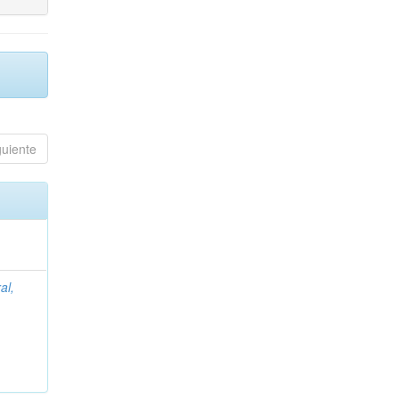
guiente
al,