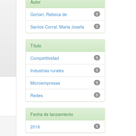
Autor
Gortari, Rebeca de
1
Santos Corral, Maria Josefa
1
Título
Competitividad
1
Industrias rurales
1
Microempresas
1
Redes
1
Fecha de lanzamiento
2016
1