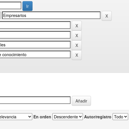
En orden
Autor/registro