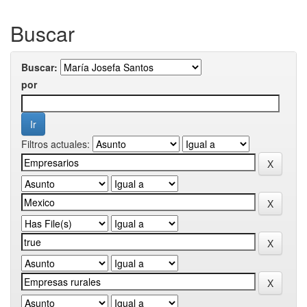
Buscar
Buscar:
por
Filtros actuales: