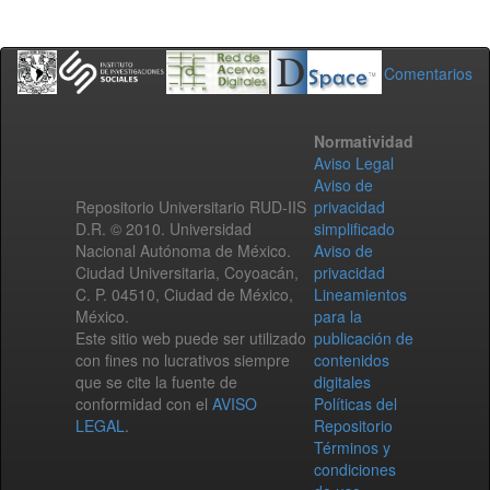
Comentarios
Normatividad
Aviso Legal
Aviso de
Repositorio Universitario RUD-IIS
privacidad
D.R. © 2010. Universidad
simplificado
Nacional Autónoma de México.
Aviso de
Ciudad Universitaria, Coyoacán,
privacidad
C. P. 04510, Ciudad de México,
Lineamientos
México.
para la
Este sitio web puede ser utilizado
publicación de
con fines no lucrativos siempre
contenidos
que se cite la fuente de
digitales
conformidad con el
AVISO
Políticas del
LEGAL
.
Repositorio
Términos y
condiciones