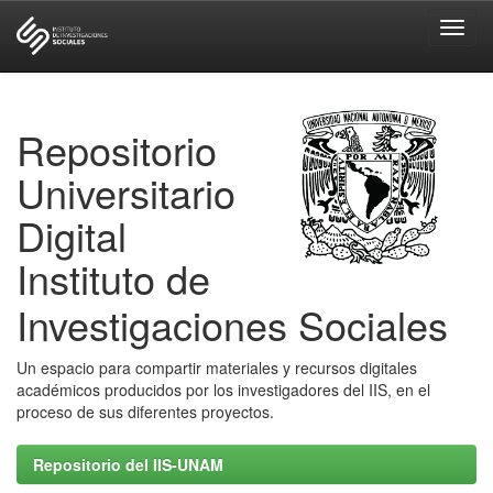
Skip
navigation
Repositorio
Universitario
Digital
Instituto de
Investigaciones Sociales
Un espacio para compartir materiales y recursos digitales
académicos producidos por los investigadores del IIS, en el
proceso de sus diferentes proyectos.
Repositorio del IIS-UNAM