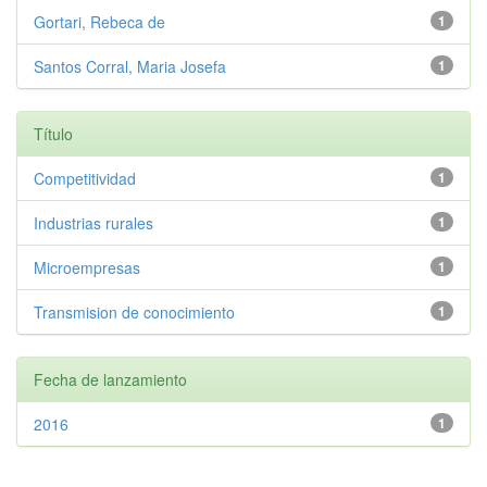
Gortari, Rebeca de
1
Santos Corral, Maria Josefa
1
Título
Competitividad
1
Industrias rurales
1
Microempresas
1
Transmision de conocimiento
1
Fecha de lanzamiento
2016
1