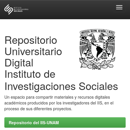
Skip
navigation
Repositorio
Universitario
Digital
Instituto de
Investigaciones Sociales
Un espacio para compartir materiales y recursos digitales
académicos producidos por los investigadores del IIS, en el
proceso de sus diferentes proyectos.
Repositorio del IIS-UNAM