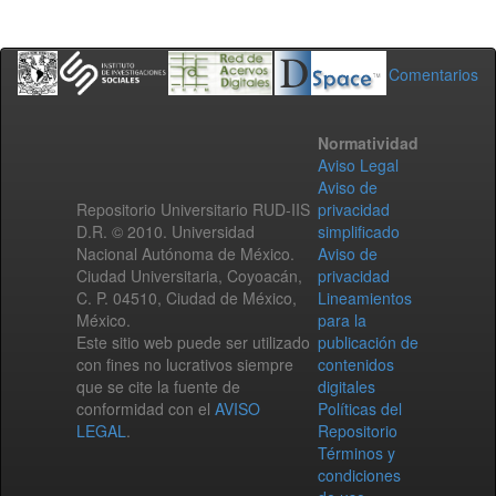
Comentarios
Normatividad
Aviso Legal
Aviso de
Repositorio Universitario RUD-IIS
privacidad
D.R. © 2010. Universidad
simplificado
Nacional Autónoma de México.
Aviso de
Ciudad Universitaria, Coyoacán,
privacidad
C. P. 04510, Ciudad de México,
Lineamientos
México.
para la
Este sitio web puede ser utilizado
publicación de
con fines no lucrativos siempre
contenidos
que se cite la fuente de
digitales
conformidad con el
AVISO
Políticas del
LEGAL
.
Repositorio
Términos y
condiciones