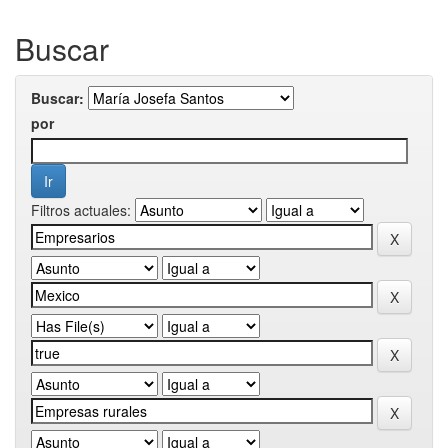
Buscar
Buscar:
por
Filtros actuales: