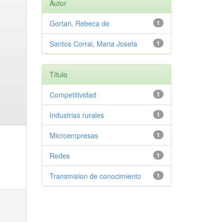
Autor
Gortari, Rebeca de
1
Santos Corral, Maria Josefa
1
Título
Competitividad
1
Industrias rurales
1
Microempresas
1
Redes
1
Transmision de conocimiento
1