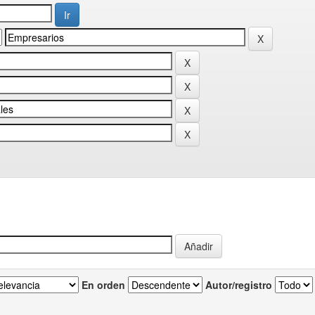
En orden
Autor/registro