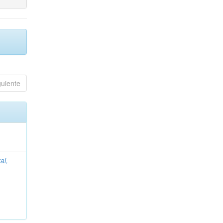
guiente
al,