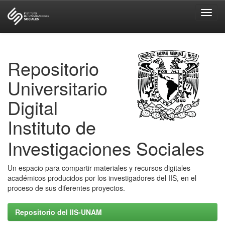
Skip
navigation
Repositorio
Universitario
Digital
Instituto de
Investigaciones Sociales
Un espacio para compartir materiales y recursos digitales
académicos producidos por los investigadores del IIS, en el
proceso de sus diferentes proyectos.
Repositorio del IIS-UNAM