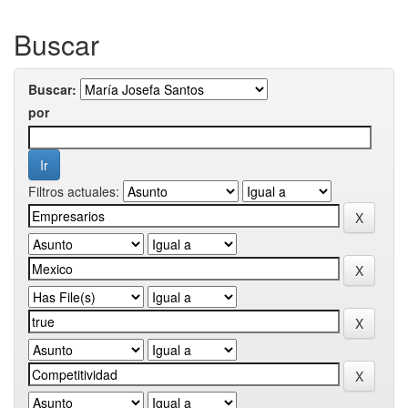
Buscar
Buscar:
por
Filtros actuales: