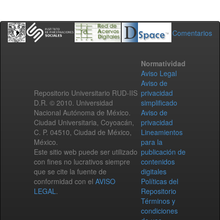
Comentarios
Normatividad
Aviso Legal
Aviso de
Repositorio Universitario RUD-IIS
privacidad
D.R. © 2010. Universidad
simplificado
Nacional Autónoma de México.
Aviso de
Ciudad Universitaria, Coyoacán,
privacidad
C. P. 04510, Ciudad de México,
Lineamientos
México.
para la
Este sitio web puede ser utilizado
publicación de
con fines no lucrativos siempre
contenidos
que se cite la fuente de
digitales
conformidad con el
AVISO
Políticas del
LEGAL
.
Repositorio
Términos y
condiciones