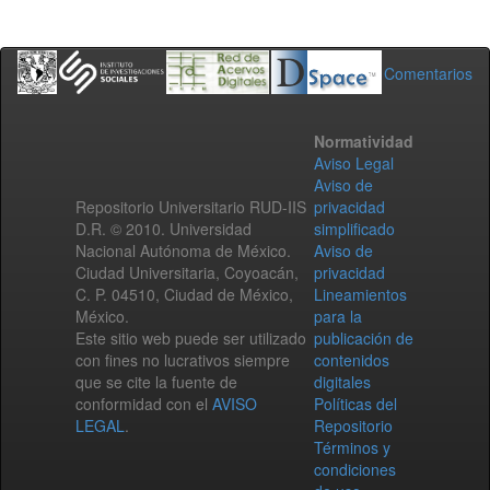
Comentarios
Normatividad
Aviso Legal
Aviso de
Repositorio Universitario RUD-IIS
privacidad
D.R. © 2010. Universidad
simplificado
Nacional Autónoma de México.
Aviso de
Ciudad Universitaria, Coyoacán,
privacidad
C. P. 04510, Ciudad de México,
Lineamientos
México.
para la
Este sitio web puede ser utilizado
publicación de
con fines no lucrativos siempre
contenidos
que se cite la fuente de
digitales
conformidad con el
AVISO
Políticas del
LEGAL
.
Repositorio
Términos y
condiciones