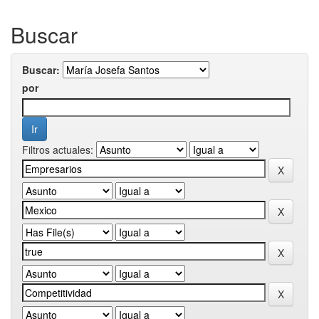
Buscar
Buscar:
por
Filtros actuales: