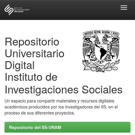
Skip
navigation
Repositorio
Universitario
Digital
Instituto de
Investigaciones Sociales
Un espacio para compartir materiales y recursos digitales
académicos producidos por los investigadores del IIS, en el
proceso de sus diferentes proyectos.
Repositorio del IIS-UNAM