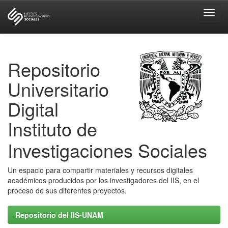
Skip
navigation
Repositorio
Universitario
Digital
Instituto de
Investigaciones Sociales
Un espacio para compartir materiales y recursos digitales
académicos producidos por los investigadores del IIS, en el
proceso de sus diferentes proyectos.
Repositorio del IIS-UNAM