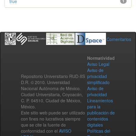
true
1
Comentarios
Normatividad
Aviso Legal
Aviso de
Repositorio Universitario RUD-IIS
privacidad
D.R. © 2010. Universidad
simplificado
Nacional Autónoma de México.
Aviso de
Ciudad Universitaria, Coyoacán,
privacidad
C. P. 04510, Ciudad de México,
Lineamientos
México.
para la
Este sitio web puede ser utilizado
publicación de
con fines no lucrativos siempre
contenidos
que se cite la fuente de
digitales
conformidad con el
AVISO
Políticas del