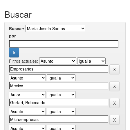
Buscar
Buscar:
por
Filtros actuales: