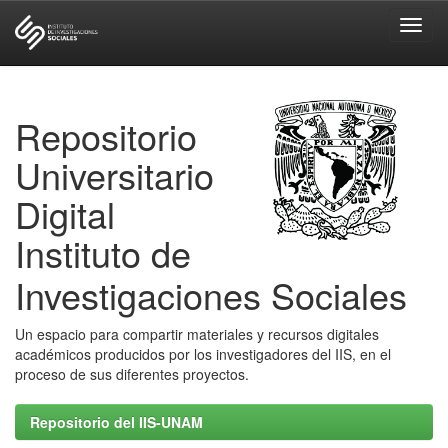
Skip
navigation
Repositorio
Universitario
Digital
Instituto de
Investigaciones Sociales
Un espacio para compartir materiales y recursos digitales
académicos producidos por los investigadores del IIS, en el
proceso de sus diferentes proyectos.
Repositorio del IIS-UNAM