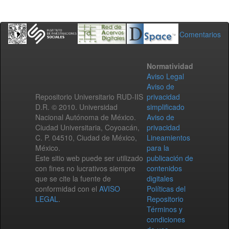
Comentarios
Normatividad
Aviso Legal
Aviso de
Repositorio Universitario RUD-IIS
privacidad
D.R. © 2010. Universidad
simplificado
Nacional Autónoma de México.
Aviso de
Ciudad Universitaria, Coyoacán,
privacidad
C. P. 04510, Ciudad de México,
Lineamientos
México.
para la
Este sitio web puede ser utilizado
publicación de
con fines no lucrativos siempre
contenidos
que se cite la fuente de
digitales
conformidad con el
AVISO
Políticas del
LEGAL
.
Repositorio
Términos y
condiciones