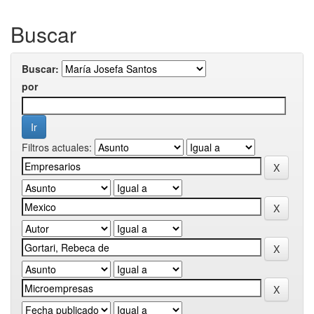
Buscar
Buscar:
por
Filtros actuales: