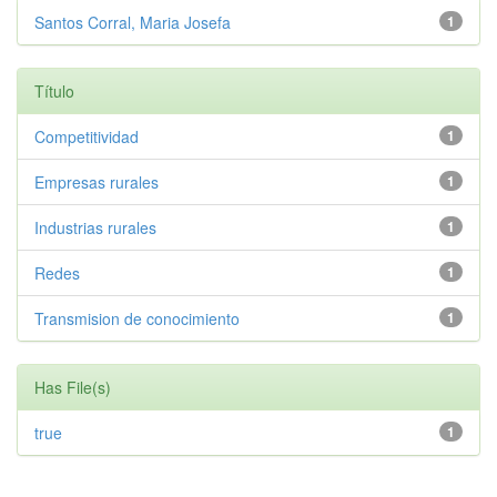
Santos Corral, Maria Josefa
1
Título
Competitividad
1
Empresas rurales
1
Industrias rurales
1
Redes
1
Transmision de conocimiento
1
Has File(s)
true
1