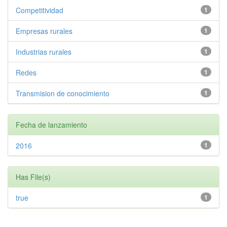
Competitividad
1
Empresas rurales
1
Industrias rurales
1
Redes
1
Transmision de conocimiento
1
Fecha de lanzamiento
2016
1
Has File(s)
true
1