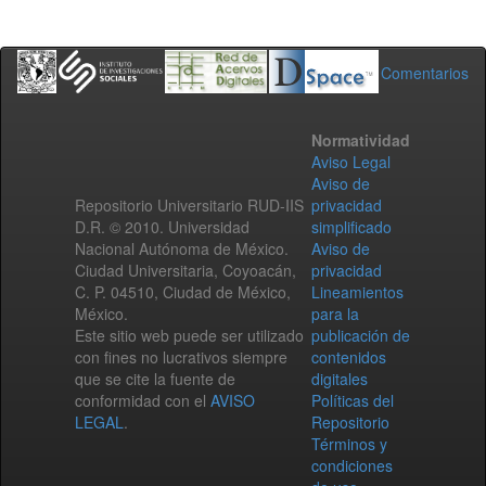
Comentarios
Normatividad
Aviso Legal
Aviso de
Repositorio Universitario RUD-IIS
privacidad
D.R. © 2010. Universidad
simplificado
Nacional Autónoma de México.
Aviso de
Ciudad Universitaria, Coyoacán,
privacidad
C. P. 04510, Ciudad de México,
Lineamientos
México.
para la
Este sitio web puede ser utilizado
publicación de
con fines no lucrativos siempre
contenidos
que se cite la fuente de
digitales
conformidad con el
AVISO
Políticas del
LEGAL
.
Repositorio
Términos y
condiciones