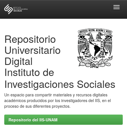
Skip
navigation
Repositorio
Universitario
Digital
Instituto de
Investigaciones Sociales
Un espacio para compartir materiales y recursos digitales
académicos producidos por los investigadores del IIS, en el
proceso de sus diferentes proyectos.
Repositorio del IIS-UNAM