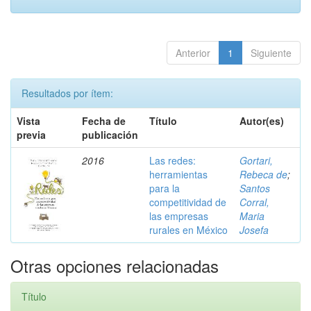
Anterior
1
Siguiente
Resultados por ítem:
Vista
Fecha de
Título
Autor(es)
previa
publicación
2016
Las redes:
Gortari,
herramientas
Rebeca de
;
para la
Santos
competitividad de
Corral,
las empresas
Maria
rurales en México
Josefa
Otras opciones relacionadas
Título