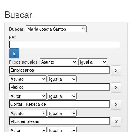
Buscar
Buscar:
por
Filtros actuales: