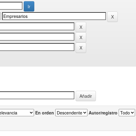
En orden
Autor/registro