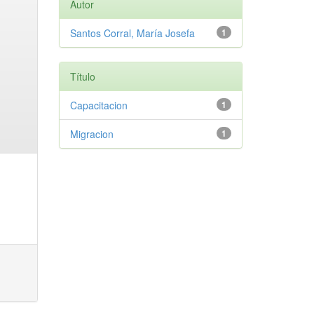
Autor
Santos Corral, María Josefa
1
Título
Capacitacion
1
Migracion
1