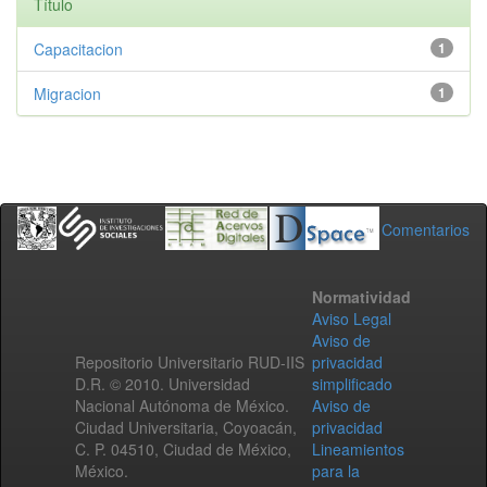
Título
Capacitacion
1
Migracion
1
Comentarios
Normatividad
Aviso Legal
Aviso de
Repositorio Universitario RUD-IIS
privacidad
D.R. © 2010. Universidad
simplificado
Nacional Autónoma de México.
Aviso de
Ciudad Universitaria, Coyoacán,
privacidad
C. P. 04510, Ciudad de México,
Lineamientos
México.
para la