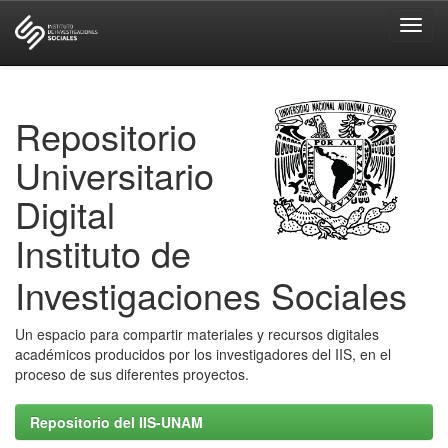
Skip
navigation
Repositorio
Universitario
Digital
Instituto de
Investigaciones Sociales
Un espacio para compartir materiales y recursos digitales
académicos producidos por los investigadores del IIS, en el
proceso de sus diferentes proyectos.
Repositorio del IIS-UNAM