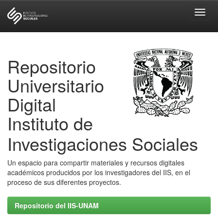
Skip
navigation
Repositorio
Universitario
Digital
Instituto de
Investigaciones Sociales
Un espacio para compartir materiales y recursos digitales
académicos producidos por los investigadores del IIS, en el
proceso de sus diferentes proyectos.
Repositorio del IIS-UNAM