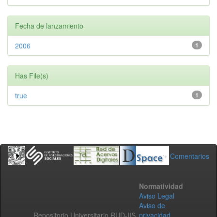
Fecha de lanzamiento
2006
1
Has File(s)
true
1
Comentarios
Normatividad
Aviso Legal
Aviso de
Repositorio Universitario RUD-IIS
privacidad