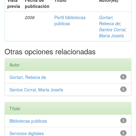
Vista
Fecha de
Título
Autor(es)
previa
publicación
2006
Perfil bibliotecas
Gortari,
públicas
Rebeca de
;
Santos Corral,
Maria Josefa
Otras opciones relacionadas
Autor
Gortari, Rebeca de
1
Santos Corral, Maria Josefa
1
Título
Bibliotecas publicas
1
Servicios digitales
1