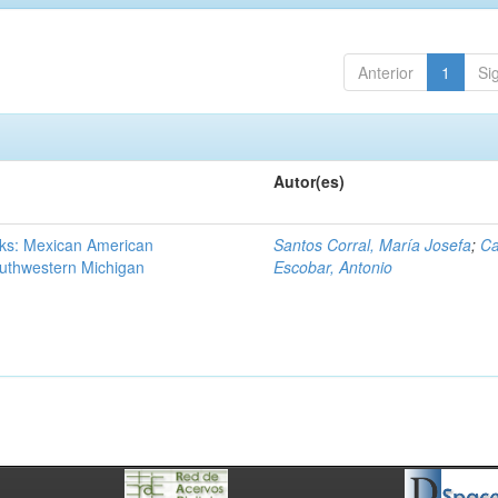
Anterior
1
Si
Autor(es)
ks: Mexican American
Santos Corral, María Josefa
;
Ca
outhwestern Michigan
Escobar, Antonio