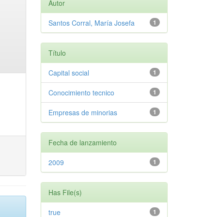
Autor
Santos Corral, María Josefa
1
Título
Capital social
1
Conocimiento tecnico
1
Empresas de minorias
1
Fecha de lanzamiento
2009
1
Has File(s)
true
1