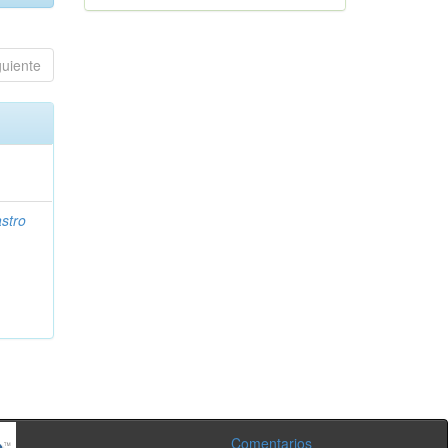
guiente
stro
Comentarios