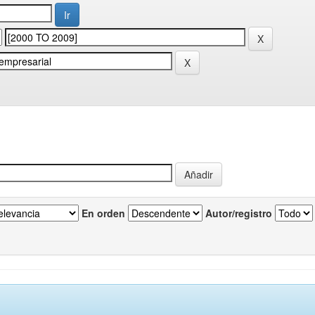
En orden
Autor/registro