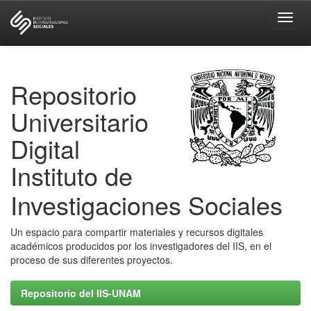
Skip
navigation
Repositorio
Universitario
Digital
Instituto de
Investigaciones Sociales
Un espacio para compartir materiales y recursos digitales
académicos producidos por los investigadores del IIS, en el
proceso de sus diferentes proyectos.
Repositorio del IIS-UNAM