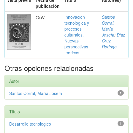
Vista previa
Fecha de
Título
Autor(es)
publicación
1997
Innovacion
Santos
tecnologica y
Corral,
procesos
María
culturales.
Josefa
;
Diaz
Nuevas
Cruz,
perspectivas
Rodrigo
teoricas.
Otras opciones relacionadas
Autor
Santos Corral, María Josefa
1
Título
Desarrollo tecnologico
1