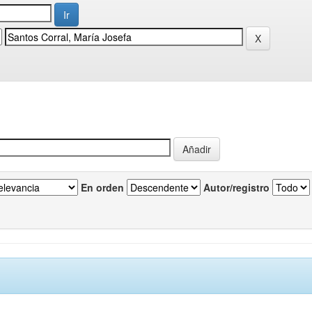
En orden
Autor/registro