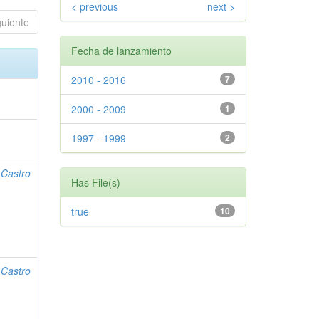
< previous
next >
guiente
Fecha de lanzamiento
2010 - 2016
7
2000 - 2009
1
1997 - 1999
2
;
Castro
Has File(s)
true
10
;
Castro