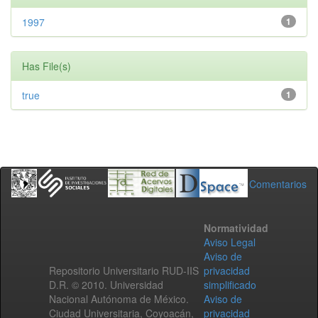
1997
1
Has File(s)
true
1
Comentarios
Normatividad
Aviso Legal
Aviso de
Repositorio Universitario RUD-IIS
privacidad
D.R. © 2010. Universidad
simplificado
Nacional Autónoma de México.
Aviso de
Ciudad Universitaria, Coyoacán,
privacidad