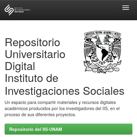
Skip
navigation
Repositorio
Universitario
Digital
Instituto de
Investigaciones Sociales
Un espacio para compartir materiales y recursos digitales
académicos producidos por los investigadores del IIS, en el
proceso de sus diferentes proyectos.
Repositorio del IIS-UNAM