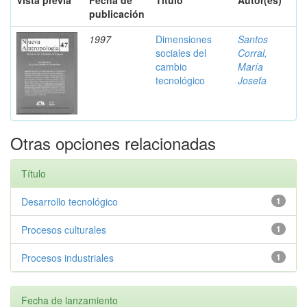
Vista previa
Fecha de
Título
Autor(es)
publicación
1997
Dimensiones
Santos
sociales del
Corral,
cambio
María
tecnológico
Josefa
Otras opciones relacionadas
Título
Desarrollo tecnológico
1
Procesos culturales
1
Procesos industriales
1
Fecha de lanzamiento