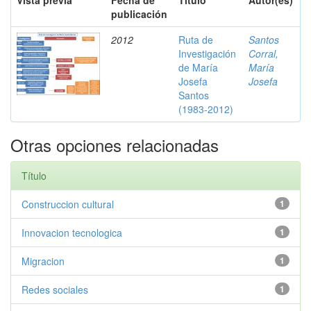
Vista previa
Fecha de
Título
Autor(es)
publicación
2012
Ruta de
Santos
Investigación
Corral,
de María
María
Josefa
Josefa
Santos
(1983-2012)
Otras opciones relacionadas
Título
Construccion cultural
1
Innovacion tecnologica
1
Migracion
1
Redes sociales
1