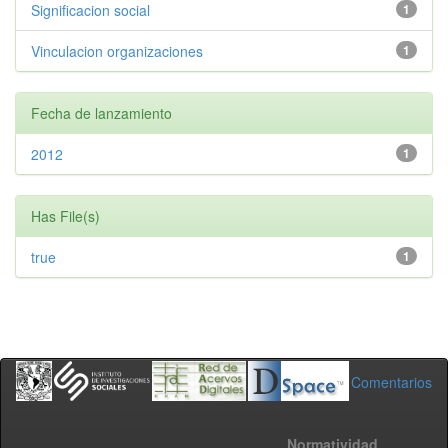
Significacion social
1
Vinculacion organizaciones
1
Fecha de lanzamiento
2012
1
Has File(s)
true
1
Comentarios
Normatividad