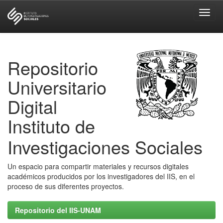
Skip
navigation
Repositorio
Universitario
Digital
Instituto de
Investigaciones Sociales
Un espacio para compartir materiales y recursos digitales
académicos producidos por los investigadores del IIS, en el
proceso de sus diferentes proyectos.
Repositorio del IIS-UNAM