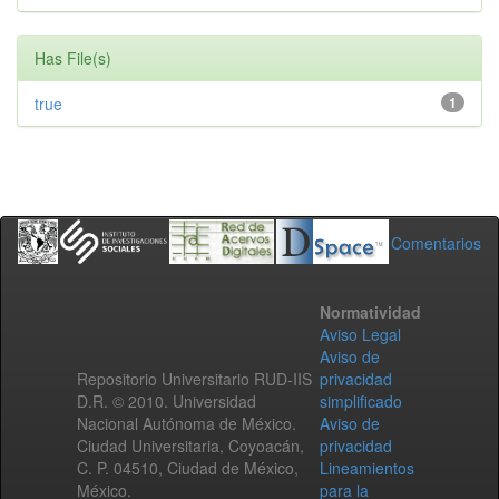
Has File(s)
true
1
Comentarios
Normatividad
Aviso Legal
Aviso de
Repositorio Universitario RUD-IIS
privacidad
D.R. © 2010. Universidad
simplificado
Nacional Autónoma de México.
Aviso de
Ciudad Universitaria, Coyoacán,
privacidad
C. P. 04510, Ciudad de México,
Lineamientos
México.
para la