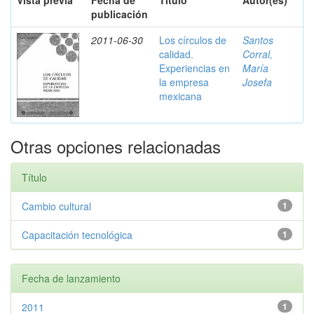
Vista previa
Fecha de
Título
Autor(es)
publicación
2011-06-30
Los círculos de
Santos
calidad.
Corral,
Experiencias en
María
la empresa
Josefa
mexicana
Otras opciones relacionadas
Título
Cambio cultural
1
Capacitación tecnológica
1
Fecha de lanzamiento
2011
1