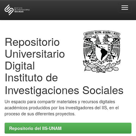
Skip
navigation
Repositorio
Universitario
Digital
Instituto de
Investigaciones Sociales
Un espacio para compartir materiales y recursos digitales
académicos producidos por los investigadores del IIS, en el
proceso de sus diferentes proyectos.
Repositorio del IIS-UNAM