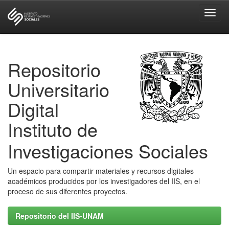
Skip
navigation
Repositorio
Universitario
Digital
Instituto de
Investigaciones Sociales
Un espacio para compartir materiales y recursos digitales
académicos producidos por los investigadores del IIS, en el
proceso de sus diferentes proyectos.
Repositorio del IIS-UNAM