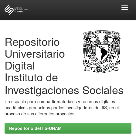
Skip
navigation
Repositorio
Universitario
Digital
Instituto de
Investigaciones Sociales
Un espacio para compartir materiales y recursos digitales
académicos producidos por los investigadores del IIS, en el
proceso de sus diferentes proyectos.
Repositorio del IIS-UNAM