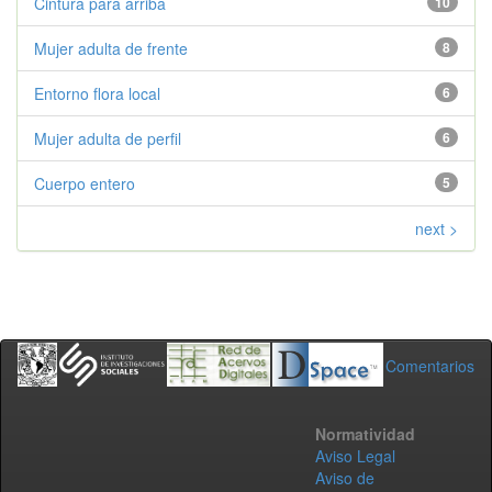
Cintura para arriba
10
Mujer adulta de frente
8
Entorno flora local
6
Mujer adulta de perfil
6
Cuerpo entero
5
next >
Comentarios
Normatividad
Aviso Legal
Aviso de