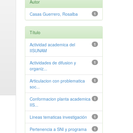
Autor
Casas Guerrero, Rosalba
1
Título
Actividad academica del
1
IISUNAM
Actividades de difusion y
1
organiz...
Articulacion con problematica
1
soc...
Conformacion planta academica
1
IIS...
Lineas tematicas investigación
1
Pertenencia a SNI y programa
1