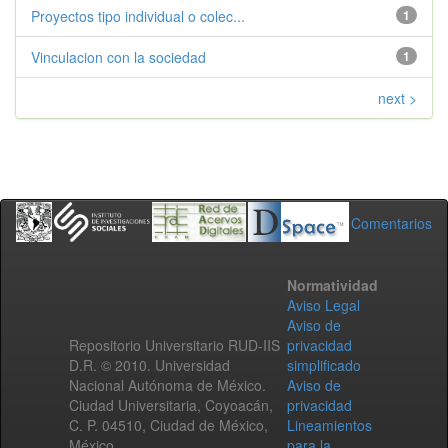
Proyectos tipo individual o colec...
1
Vinculacion con la sociedad
1
next >
Comentarios
Normatividad
Aviso Legal
Aviso de
Repositorio Universitario RUD-IIS
privacidad
D.R. © 2010. Universidad
simplificado
Nacional Autónoma de México.
Aviso de
Ciudad Universitaria, Coyoacán,
privacidad
C. P. 04510, Ciudad de México,
Lineamientos
México.
para la