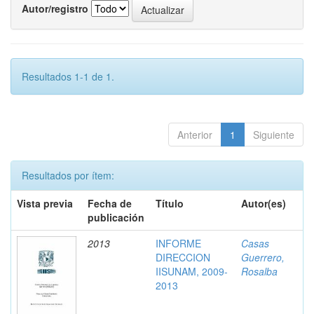
Autor/registro
Resultados 1-1 de 1.
Anterior
1
Siguiente
Resultados por ítem:
Vista previa
Fecha de
Título
Autor(es)
publicación
2013
INFORME
Casas
DIRECCION
Guerrero,
IISUNAM, 2009-
Rosalba
2013