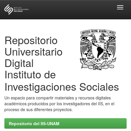
Skip
navigation
Repositorio
Universitario
Digital
Instituto de
Investigaciones Sociales
Un espacio para compartir materiales y recursos digitales
académicos producidos por los investigadores del IIS, en el
proceso de sus diferentes proyectos.
Repositorio del IIS-UNAM