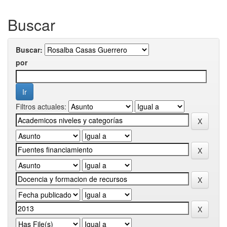
Buscar
Buscar:
por
Filtros actuales: