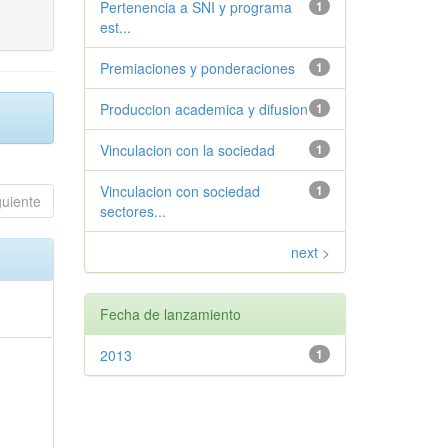
Pertenencia a SNI y programa
1
est...
Premiaciones y ponderaciones
1
Produccion academica y difusion
1
Vinculacion con la sociedad
1
Vinculacion con sociedad
1
guiente
sectores...
next >
Fecha de lanzamiento
2013
1