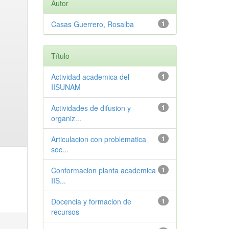
Autor
Casas Guerrero, Rosalba
1
Título
Actividad academica del
1
IISUNAM
Actividades de difusion y
1
organiz...
Articulacion con problematica
1
soc...
Conformacion planta academica
1
IIS...
Docencia y formacion de
1
recursos