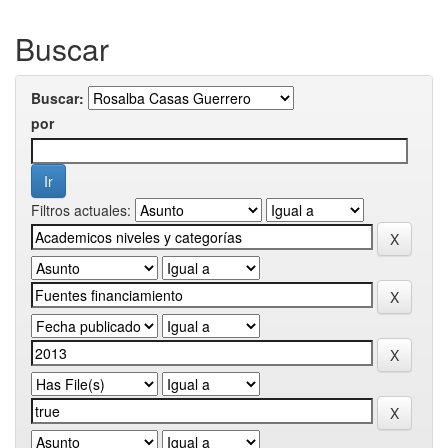
Buscar
Buscar:
por
Filtros actuales: