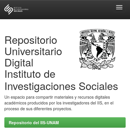
Skip
navigation
Repositorio
Universitario
Digital
Instituto de
Investigaciones Sociales
Un espacio para compartir materiales y recursos digitales
académicos producidos por los investigadores del IIS, en el
proceso de sus diferentes proyectos.
Repositorio del IIS-UNAM