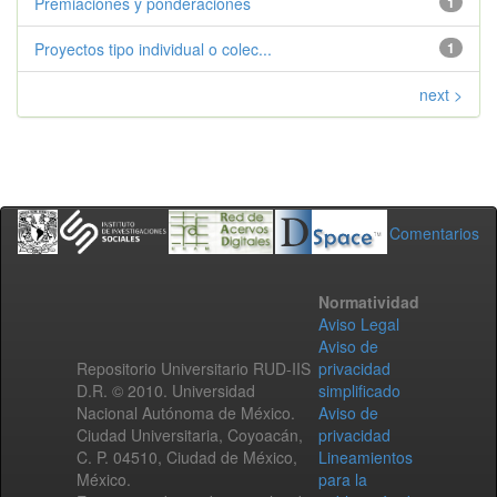
Premiaciones y ponderaciones
1
Proyectos tipo individual o colec...
1
next >
Comentarios
Normatividad
Aviso Legal
Aviso de
Repositorio Universitario RUD-IIS
privacidad
D.R. © 2010. Universidad
simplificado
Nacional Autónoma de México.
Aviso de
Ciudad Universitaria, Coyoacán,
privacidad
C. P. 04510, Ciudad de México,
Lineamientos
México.
para la