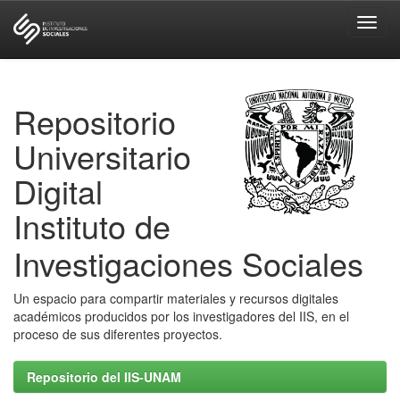
Skip
navigation
Repositorio
Universitario
Digital
Instituto de
Investigaciones Sociales
Un espacio para compartir materiales y recursos digitales
académicos producidos por los investigadores del IIS, en el
proceso de sus diferentes proyectos.
Repositorio del IIS-UNAM