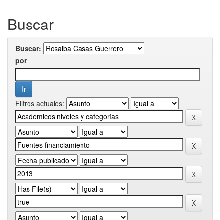
Buscar
Buscar:
por
Filtros actuales: