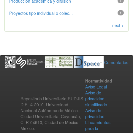
Produccion academica y difusion
1
Proyectos tipo individual o colec...
1
next >
Comentarios
Normatividad
Aviso Legal
Aviso de
Repositorio Universitario RUD-IIS
privacidad
D.R. © 2010. Universidad
simplificado
Nacional Autónoma de México.
Aviso de
Ciudad Universitaria, Coyoacán,
privacidad
C. P. 04510, Ciudad de México,
Lineamientos
México.
para la