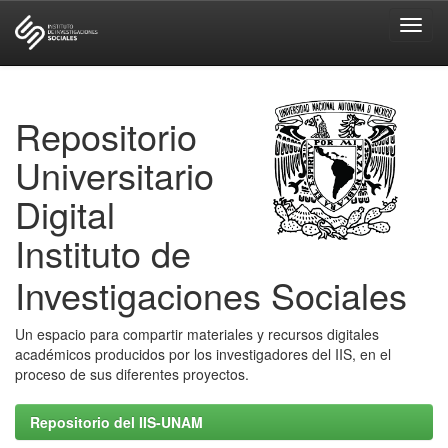
Skip
navigation
Repositorio
Universitario
Digital
Instituto de
Investigaciones Sociales
Un espacio para compartir materiales y recursos digitales
académicos producidos por los investigadores del IIS, en el
proceso de sus diferentes proyectos.
Repositorio del IIS-UNAM