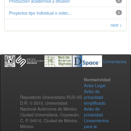
Produccion academica y difusion
1
Proyectos tipo individual o colec...
1
next >
Comentarios
Normatividad
Aviso Legal
Aviso de
Repositorio Universitario RUD-IIS
privacidad
D.R. © 2010. Universidad
simplificado
Nacional Autónoma de México.
Aviso de
Ciudad Universitaria, Coyoacán,
privacidad
C. P. 04510, Ciudad de México,
Lineamientos
México.
para la