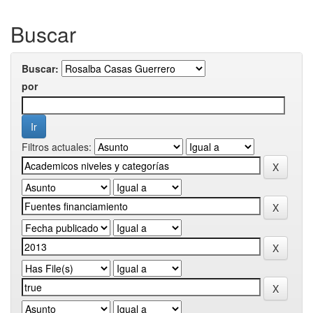
Buscar
Buscar:
por
Filtros actuales: