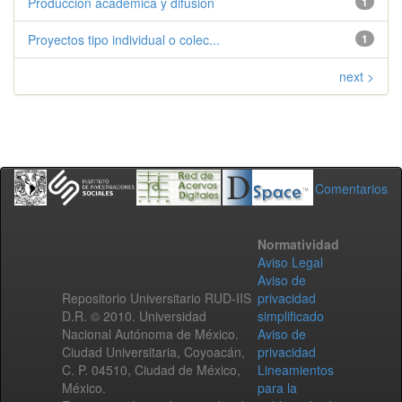
Produccion academica y difusion
1
Proyectos tipo individual o colec...
1
next >
Comentarios
Normatividad
Aviso Legal
Aviso de
Repositorio Universitario RUD-IIS
privacidad
D.R. © 2010. Universidad
simplificado
Nacional Autónoma de México.
Aviso de
Ciudad Universitaria, Coyoacán,
privacidad
C. P. 04510, Ciudad de México,
Lineamientos
México.
para la