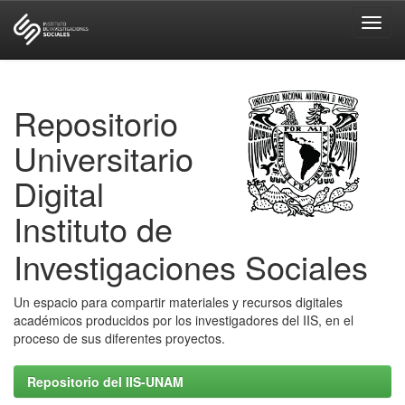
Skip
navigation
Repositorio
Universitario
Digital
Instituto de
Investigaciones Sociales
Un espacio para compartir materiales y recursos digitales
académicos producidos por los investigadores del IIS, en el
proceso de sus diferentes proyectos.
Repositorio del IIS-UNAM