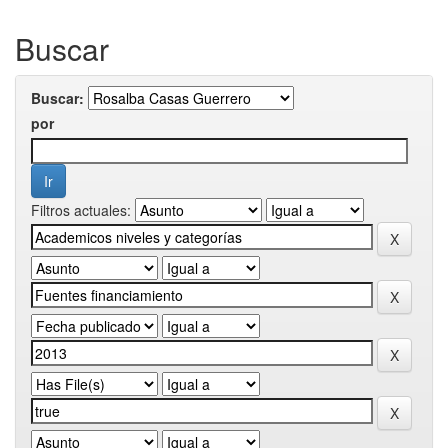
Buscar
Buscar:
por
Filtros actuales: