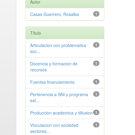
Autor
Casas Guerrero, Rosalba
1
Título
Articulacion con problematica
1
soc...
Docencia y formacion de
1
recursos
Fuentes financiamiento
1
Pertenencia a SNI y programa
1
est...
Produccion academica y difusion
1
Vinculacion con sociedad
1
sectores...