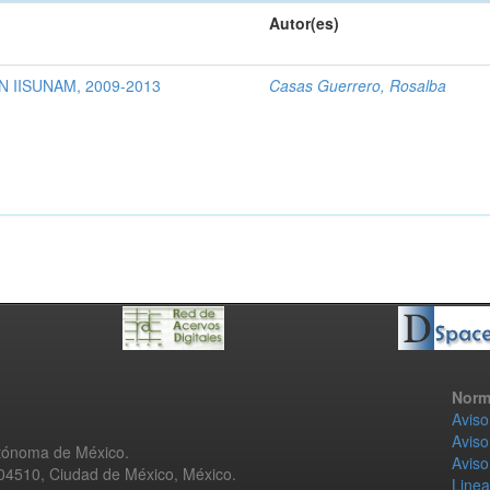
Autor(es)
 IISUNAM, 2009-2013
Casas Guerrero, Rosalba
Norm
Aviso
Aviso
utónoma de México.
Aviso
 04510, Ciudad de México, México.
Linea