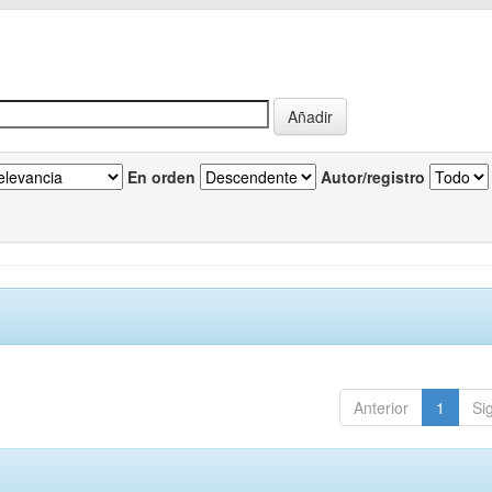
En orden
Autor/registro
Anterior
1
Si