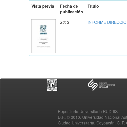
Vista previa
Fecha de
Título
publicación
2013
INFORME DIRECCION
Repositorio Universitario RUD-IIS
D.R. © 2010. Universidad Nacional A
Ciudad Universitaria, Coyoacán, C. P.