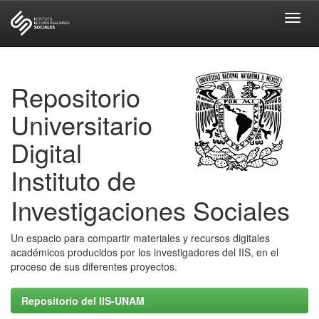
Skip
navigation
Repositorio
Universitario
Digital
Instituto de
Investigaciones Sociales
Un espacio para compartir materiales y recursos digitales
académicos producidos por los investigadores del IIS, en el
proceso de sus diferentes proyectos.
Repositorio del IIS-UNAM