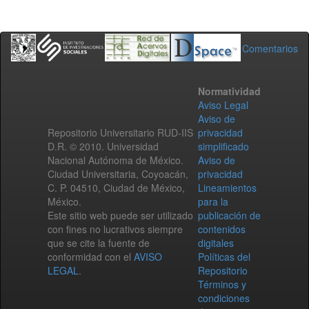
Comentarios
Normatividad
Aviso Legal
Aviso de
Repositorio Universitario RUD-IIS
privacidad
D.R. © 2010. Universidad
simplificado
Nacional Autónoma de México.
Aviso de
Ciudad Universitaria, Coyoacán,
privacidad
C. P. 04510, Ciudad de México,
Lineamientos
México.
para la
Este sitio web puede ser utilizado
publicación de
con fines no lucrativos siempre
contenidos
que se cite la fuente de
digitales
conformidad con el
AVISO
Políticas del
LEGAL
.
Repositorio
Términos y
condiciones