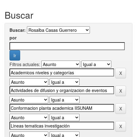
Buscar
Buscar:
por
Filtros actuales: