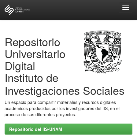
Skip
navigation
Repositorio
Universitario
Digital
Instituto de
Investigaciones Sociales
Un espacio para compartir materiales y recursos digitales
académicos producidos por los investigadores del IIS, en el
proceso de sus diferentes proyectos.
Repositorio del IIS-UNAM