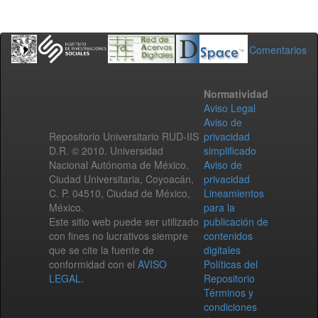
Comentarios
Normatividad
Aviso Legal
Aviso de
Repositorio Universitario RUD-IIS
privacidad
D.R. © 2010. Universidad
simplificado
Nacional Autónoma de México.
Aviso de
Ciudad Universitaria, Coyoacán,
privacidad
C. P. 04510, Ciudad de México,
Lineamientos
México.
para la
Este sitio web puede ser utilizado
publicación de
con fines no lucrativos siempre
contenidos
que se cite la fuente de
digitales
conformidad con el
AVISO
Políticas del
LEGAL
.
Repositorio
Términos y
condiciones