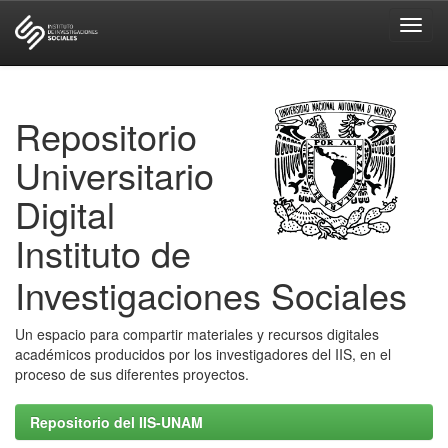
Skip
navigation
Repositorio
Universitario
Digital
Instituto de
Investigaciones Sociales
Un espacio para compartir materiales y recursos digitales
académicos producidos por los investigadores del IIS, en el
proceso de sus diferentes proyectos.
Repositorio del IIS-UNAM