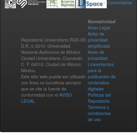
Comentarios
Normatividad
Aviso Legal
Aviso de
Repositorio Universitario RUD-IIS
privacidad
D.R. © 2010. Universidad
simplificado
Nacional Autónoma de México.
Aviso de
Ciudad Universitaria, Coyoacán,
privacidad
C. P. 04510, Ciudad de México,
Lineamientos
México.
para la
Este sitio web puede ser utilizado
publicación de
con fines no lucrativos siempre
contenidos
que se cite la fuente de
digitales
conformidad con el
AVISO
Políticas del
LEGAL
.
Repositorio
Términos y
condiciones
de uso