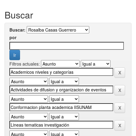
Buscar
Buscar:
por
Filtros actuales: