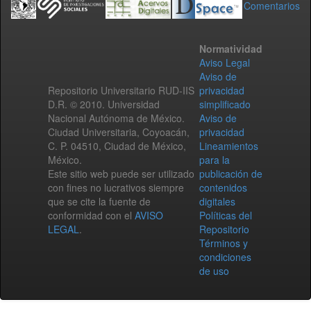
Comentarios
Normatividad
Aviso Legal
Aviso de
Repositorio Universitario RUD-IIS
privacidad
D.R. © 2010. Universidad
simplificado
Nacional Autónoma de México.
Aviso de
Ciudad Universitaria, Coyoacán,
privacidad
C. P. 04510, Ciudad de México,
Lineamientos
México.
para la
Este sitio web puede ser utilizado
publicación de
con fines no lucrativos siempre
contenidos
que se cite la fuente de
digitales
conformidad con el
AVISO
Políticas del
LEGAL
.
Repositorio
Términos y
condiciones
de uso