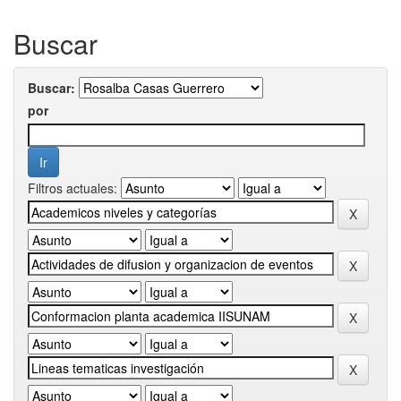
Buscar
Buscar:
por
Filtros actuales: