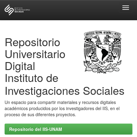
Skip
navigation
Repositorio
Universitario
Digital
Instituto de
Investigaciones Sociales
Un espacio para compartir materiales y recursos digitales
académicos producidos por los investigadores del IIS, en el
proceso de sus diferentes proyectos.
Repositorio del IIS-UNAM