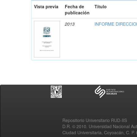
Vista previa
Fecha de
Título
publicación
2013
INFORME DIRECCION
Repositorio Universitario RUD-IIS
D.R. © 2010. Universidad Nacional A
Ciudad Universitaria, Coyoacán, C. P.