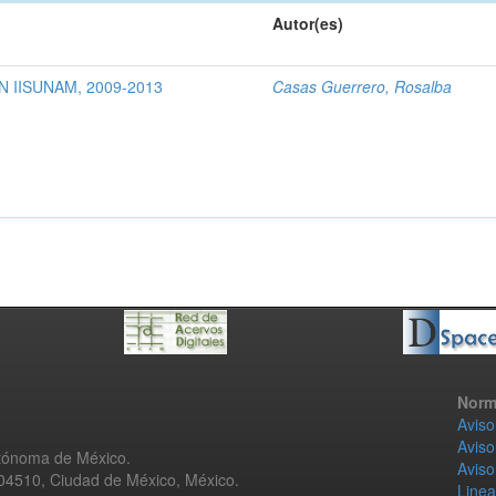
Autor(es)
 IISUNAM, 2009-2013
Casas Guerrero, Rosalba
Norm
Aviso
Aviso
utónoma de México.
Aviso
 04510, Ciudad de México, México.
Linea