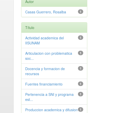
Autor
Casas Guerrero, Rosalba
1
Título
Actividad academica del
1
IISUNAM
Articulacion con problematica
1
soc...
Docencia y formacion de
1
recursos
Fuentes financiamiento
1
Pertenencia a SNI y programa
1
est...
Produccion academica y difusion
1