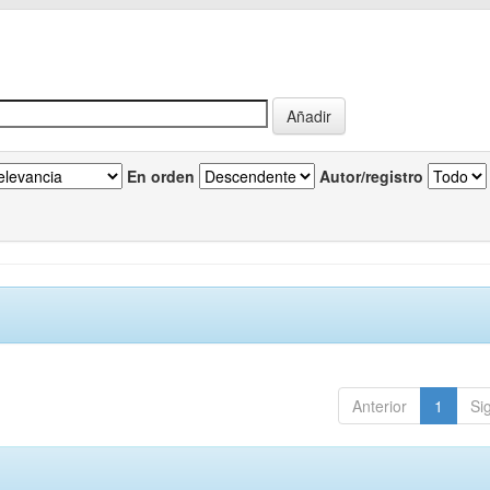
En orden
Autor/registro
Anterior
1
Si