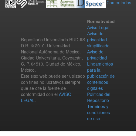
Comentarios
Normatividad
Aviso Legal
Aviso de
Repositorio Universitario RUD-IIS
privacidad
D.R. © 2010. Universidad
simplificado
Nacional Autónoma de México.
Aviso de
Ciudad Universitaria, Coyoacán,
privacidad
C. P. 04510, Ciudad de México,
Lineamientos
México.
para la
Este sitio web puede ser utilizado
publicación de
con fines no lucrativos siempre
contenidos
que se cite la fuente de
digitales
conformidad con el
AVISO
Políticas del
LEGAL
.
Repositorio
Términos y
condiciones
de uso