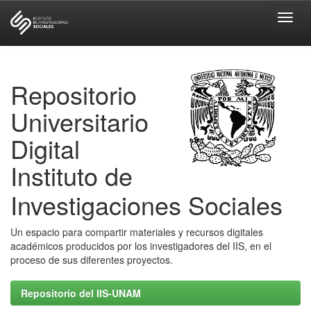
Skip
navigation
Repositorio
Universitario
Digital
Instituto de
Investigaciones Sociales
Un espacio para compartir materiales y recursos digitales
académicos producidos por los investigadores del IIS, en el
proceso de sus diferentes proyectos.
Repositorio del IIS-UNAM