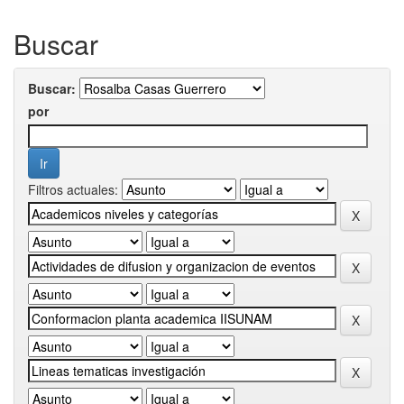
Buscar
Buscar:
por
Filtros actuales: