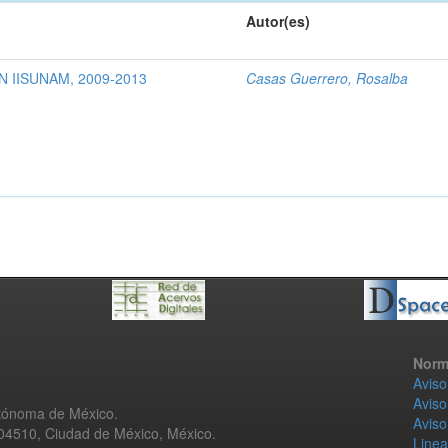
Autor(es)
 IISUNAM, 2009-2013
Casas Guerrero, Rosalba
Norm
Aviso
Aviso
utónoma de México.
Aviso
 04510, Ciudad de México, México.
Linea