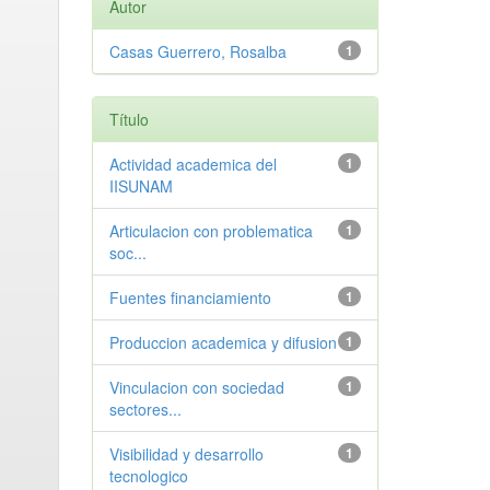
Autor
Casas Guerrero, Rosalba
1
Título
Actividad academica del
1
IISUNAM
Articulacion con problematica
1
soc...
Fuentes financiamiento
1
Produccion academica y difusion
1
Vinculacion con sociedad
1
sectores...
Visibilidad y desarrollo
1
tecnologico