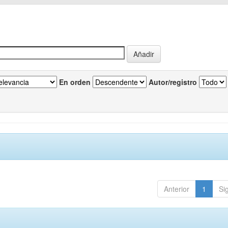
En orden
Autor/registro
Anterior
1
Si