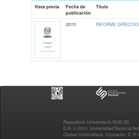
Vista previa
Fecha de
Título
publicación
2013
INFORME DIRECCION
Repositorio Universitario RUD-IIS
D.R. © 2010. Universidad Nacional A
Ciudad Universitaria, Coyoacán, C. P.